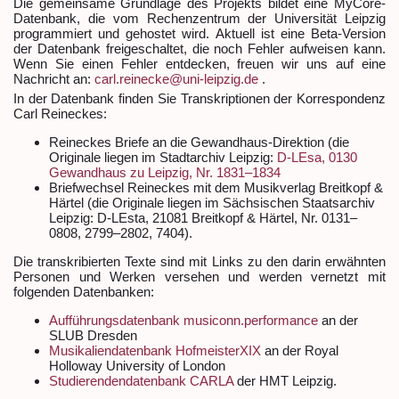
Die gemeinsame Grundlage des Projekts bildet eine MyCore-
Datenbank, die vom Rechenzentrum der Universität Leipzig
programmiert und gehostet wird. Aktuell ist eine Beta-Version
der Datenbank freigeschaltet, die noch Fehler aufweisen kann.
Wenn Sie einen Fehler entdecken, freuen wir uns auf eine
Nachricht an:
carl.reinecke@uni-leipzig.de
.
In der Datenbank finden Sie Transkriptionen der Korrespondenz
Carl Reineckes:
Reineckes Briefe an die Gewandhaus-Direktion (die
Originale liegen im Stadtarchiv Leipzig:
D-LEsa, 0130
Gewandhaus zu Leipzig, Nr. 1831–1834
Briefwechsel Reineckes mit dem Musikverlag Breitkopf &
Härtel (die Originale liegen im Sächsischen Staatsarchiv
Leipzig: D-LEsta, 21081 Breitkopf & Härtel, Nr. 0131–
0808, 2799–2802, 7404).
Die transkribierten Texte sind mit Links zu den darin erwähnten
Personen und Werken versehen und werden vernetzt mit
folgenden Datenbanken:
Aufführungsdatenbank musiconn.performance
an der
SLUB Dresden
Musikaliendatenbank HofmeisterXIX
an der Royal
Holloway University of London
Studierendendatenbank CARLA
der HMT Leipzig.