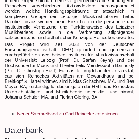
In dem Projekt soll durch eine vergleichende Untersuchung von
Reineckes verschiedenen Aktionsfeldern herausgearbeitet
werden, welche Handlungsspielräume er tatsächlich im
komplexen Gefüge der Leipziger Musikinstitutionen hatte.
Darüber hinaus werden neue Einsichten in die personelle und
institutionelle Vernetzung und Funktionsweise des Leipziger
Musikbetriebs sowie in die Verbreitung stilprägender
satztechnischer und ästhetischer Konzepte Reineckes erwartet.
Das Projekt wird seit 2023 von der Deutschen
Forschungsgemeinschaft (DFG) gefördert und gemeinsam
durchgeführt von den beiden Instituten für Musikwissenschaft
der Universität Leipzig (Prof. Dr. Stefan Keym) und der
Hochschule für Musik und Theater Felix Mendelssohn Bartholdy
(Prof. Dr. Christoph Hust). Für das Teilprojekt an der Universität,
das sich Reineckes Aktivitäten am Gewandhaus und bei
Breitkopf & Härtel widmet, sind Niklas Schächner, MA, und Bea
Mayer, BA, zuständig; für dasjenige an der HMT, das Reineckes
Unterrichtstätigkeit und Musiktheorie unter die Lupe nimmt,
Johanna Schuler, MA, und Florian Giering, BA.
Neuer Sammelband zu Carl Reinecke erschienen
Datenbank